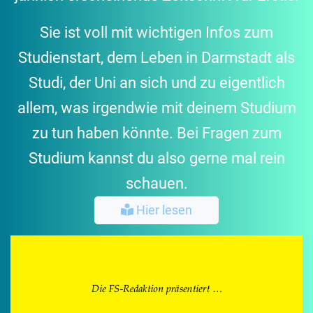
Sie ist voll mit wichtigen Infos zum
Studienstart, dem Leben in Darmstadt als
Studi, der Uni an sich und zu eigentlich
allem, was irgendwie mit deinem Studium
zu tun haben könnte. Bei Fragen zum
Studium kannst du also gerne mal rein
schauen.
Hier lesen