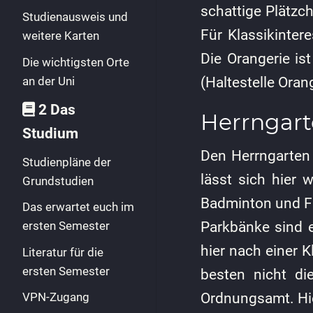
schattige Plätz
Studienausweis und
Für Klassikinter
weitere Karten
Die Orangerie is
Die wichtigsten Orte
an der Uni
(Haltestelle Oran
2 Das
Herrngar
Studium
Den Herrngarten 
Studienpläne der
lässt sich hier
Grundstudien
Badminton und Fu
Das erwartet euch im
Parkbänke sind e
ersten Semester
hier nach einer K
Literatur für die
ersten Semester
besten nicht di
Ordnungsamt. Hie
VPN-Zugang