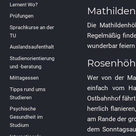
Lernen! Wo?
Mathilde
Prüfungen
Die Mathildenhö
Sprachkurse an der
Regelmäßig finde
TU
wunderbar feiern 
Auslandsaufenthalt
Studienorientierung
Rosenhöh
und -beratung
Wer von der Mat
Mittagessen
einfach vom Ha
Tipps rund ums
Studieren
Ostbahnhof fährt
herrlich flanier
Psychische
Gesundheit im
am Rande der gro
Studium
dem Sonntagsaus