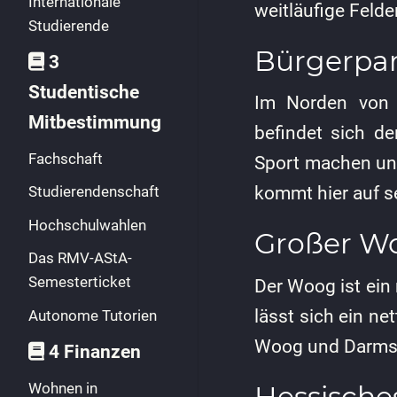
Internationale
weitläufige Felde
Studierende
Bürgerpa
3
Studentische
Im Norden von 
Mitbestimmung
befindet sich d
Fachschaft
Sport machen und 
kommt hier auf s
Studierendenschaft
Hochschulwahlen
Großer W
Das RMV-AStA-
Semesterticket
Der Woog ist ein
lässt sich ein ne
Autonome Tutorien
Woog und Darmst
4 Finanzen
Wohnen in
Hessisch