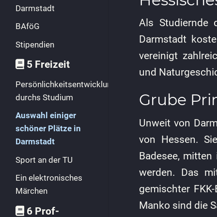
Darmstadt
Als Studiernde
BAföG
Darmstadt kost
Stipendien
vereinigt zahlre
5 Freizeit
und Naturgeschi
Persönlichkeitsentwicklung
Grube Pri
durchs Studium
Auswahl einiger
Unweit von Darms
schöner Plätze in
von Hessen. Sie
Darmstadt
Badesee, mitten
Sport an der TU
werden. Das mi
Ein elektronisches
gemischter FKK-B
Märchen
Manko sind die Sa
6 Prof-