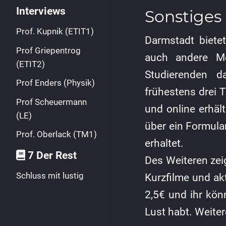
Interviews
Sonstiges
Prof. Kupnik (ETIT1)
Darmstadt biet
Prof Griepentrog
auch andere Mög
(ETIT2)
Studierenden 
Prof Enders (Physik)
frühestens drei 
Prof Scheuermann
und online erhäl
(LE)
über ein Formula
Prof. Oberlack (TM1)
erhaltet.
7 Der Rest
Des Weiteren zei
Schluss mit lustig
Kurzfilme und akt
2,5€ und ihr kön
Lust habt. Weite